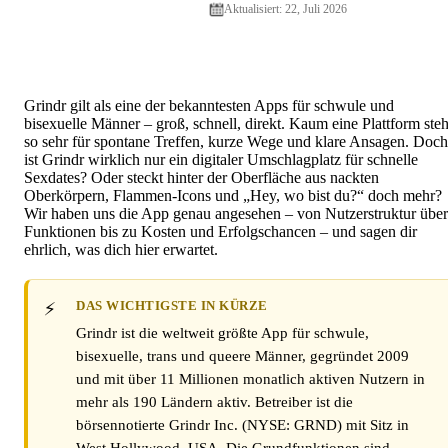
Cougar Dating: Nischen, Ti
Aktualisiert: 22, Juli 2026
S
Grindr gilt als eine der bekanntesten Apps für schwule und
bisexuelle Männer – groß, schnell, direkt. Kaum eine Plattform steh
so sehr für spontane Treffen, kurze Wege und klare Ansagen. Doch
ist Grindr wirklich nur ein digitaler Umschlagplatz für schnelle
Sexdates? Oder steckt hinter der Oberfläche aus nackten
Oberkörpern, Flammen-Icons und „Hey, wo bist du?“ doch mehr?
Wir haben uns die App genau angesehen – von Nutzerstruktur über
Funktionen bis zu Kosten und Erfolgschancen – und sagen dir
ehrlich, was dich hier erwartet.
DAS WICHTIGSTE IN KÜRZE
Grindr ist die weltweit größte App für schwule,
bisexuelle, trans und queere Männer, gegründet 2009
und mit über 11 Millionen monatlich aktiven Nutzern in
mehr als 190 Ländern aktiv. Betreiber ist die
börsennotierte Grindr Inc. (NYSE: GRND) mit Sitz in