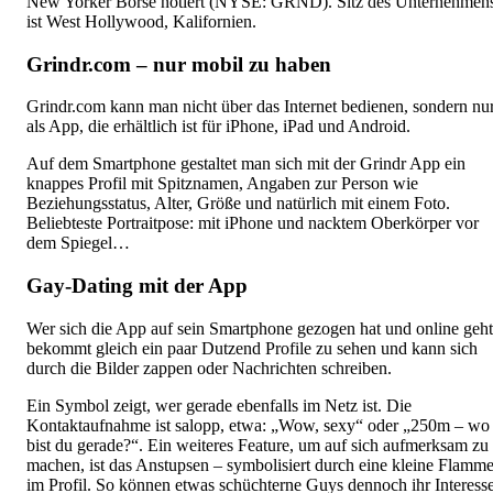
New Yorker Börse notiert (NYSE: GRND). Sitz des Unternehmen
ist West Hollywood, Kalifornien.
Grindr.com – nur mobil zu haben
Grindr.com kann man nicht über das Internet bedienen, sondern nu
als App, die erhältlich ist für iPhone, iPad und Android.
Auf dem Smartphone gestaltet man sich mit der Grindr App ein
knappes Profil mit Spitznamen, Angaben zur Person wie
Beziehungsstatus, Alter, Größe und natürlich mit einem Foto.
Beliebteste Portraitpose: mit iPhone und nacktem Oberkörper vor
dem Spiegel…
Gay-Dating mit der App
Wer sich die App auf sein Smartphone gezogen hat und online geht
bekommt gleich ein paar Dutzend Profile zu sehen und kann sich
durch die Bilder zappen oder Nachrichten schreiben.
Ein Symbol zeigt, wer gerade ebenfalls im Netz ist. Die
Kontaktaufnahme ist salopp, etwa: „Wow, sexy“ oder „250m – wo
bist du gerade?“. Ein weiteres Feature, um auf sich aufmerksam zu
machen, ist das Anstupsen – symbolisiert durch eine kleine Flamm
im Profil. So können etwas schüchterne Guys dennoch ihr Interess