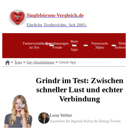
Zum
Inhalt
Singlebörsen-Vergleich.de
springen
Ehrliche Testberichte. Seit 2003.
Beste
Partnervermittlungen
Kontaktanzeigen-
Parnersuche
Mehr
Sex
im Test
Portale
50plus
Testberich
Apps
Tests
Gay-Singlebörsen
Grindr App
PARSHIP
LoveScout24
Singlebörsen im Verzeichnis
C-Date
Zusammen.de
Grindr im Test: Zwischen
ElitePartner
Zweisam.de
Joyclub
Zweisam.de
schneller Lust und echter
LemonSwan
Datingcafe.de
50plus-Treff
C
Singlebörsen für Ihre Region
Verbindung
Sexkontakt-Portale
Die Marktführer im direkten Vergleich
Seitensprung-Agenturen
Leon Weber
Online-Swingerclubs
Journalist für digitale Kultur & Dating-Trends