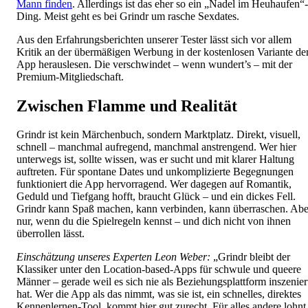
Mann finden
. Allerdings ist das eher so ein „Nadel im Heuhaufen“-
Ding. Meist geht es bei Grindr um rasche Sexdates.
Aus den Erfahrungsberichten unserer Tester lässt sich vor allem
Kritik an der übermäßigen Werbung in der kostenlosen Variante de
App herauslesen. Die verschwindet – wenn wundert’s – mit der
Premium-Mitgliedschaft.
Zwischen Flamme und Realität
Grindr ist kein Märchenbuch, sondern Marktplatz. Direkt, visuell,
schnell – manchmal aufregend, manchmal anstrengend. Wer hier
unterwegs ist, sollte wissen, was er sucht und mit klarer Haltung
auftreten. Für spontane Dates und unkomplizierte Begegnungen
funktioniert die App hervorragend. Wer dagegen auf Romantik,
Geduld und Tiefgang hofft, braucht Glück – und ein dickes Fell.
Grindr kann Spaß machen, kann verbinden, kann überraschen. Abe
nur, wenn du die Spielregeln kennst – und dich nicht von ihnen
überrollen lässt.
Einschätzung unseres Experten Leon Weber:
„Grindr bleibt der
Klassiker unter den Location-based-Apps für schwule und queere
Männer – gerade weil es sich nie als Beziehungsplattform inszenier
hat. Wer die App als das nimmt, was sie ist, ein schnelles, direktes
Kennenlernen-Tool, kommt hier gut zurecht. Für alles andere lohnt