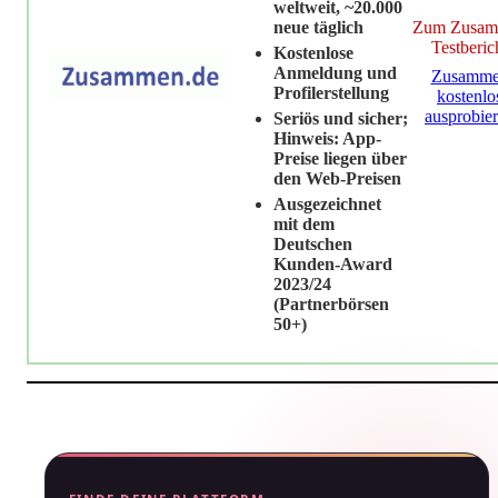
weltweit, ~20.000
Zum Zusa
neue täglich
Testberic
Kostenlose
Anmeldung und
Zusamm
Profilerstellung
kostenlo
ausprobie
Seriös und sicher;
Hinweis: App-
Preise liegen über
den Web-Preisen
Ausgezeichnet
mit dem
Deutschen
Kunden-Award
2023/24
(Partnerbörsen
50+)