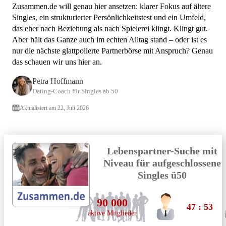
Cougar Dating: Nischen, Ti
Zusammen.de will genau hier ansetzen: klarer Fokus auf ältere
Singles, ein strukturierter Persönlichkeitstest und ein Umfeld,
S
das eher nach Beziehung als nach Spielerei klingt. Klingt gut.
Aber hält das Ganze auch im echten Alltag stand – oder ist es
nur die nächste glattpolierte Partnerbörse mit Anspruch? Genau
das schauen wir uns hier an.
Petra Hoffmann
Dating-Coach für Singles ab 50
Aktualisiert am 22, Juli 2026
Lebenspartner-Suche mit
Niveau für aufgeschlossene
Singles ü50
90 000
47 : 53
aktive Mitglieder