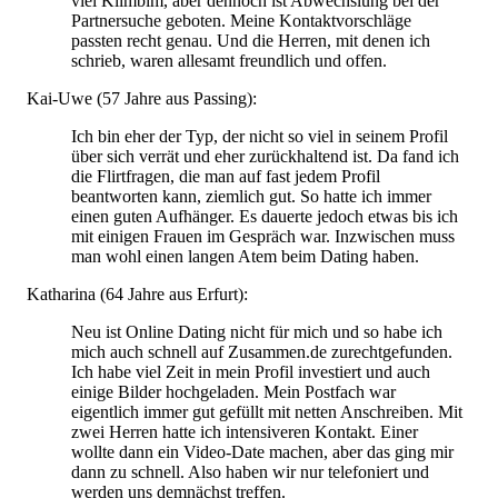
viel Klimbim, aber dennoch ist Abwechslung bei der
Partnersuche geboten. Meine Kontaktvorschläge
passten recht genau. Und die Herren, mit denen ich
schrieb, waren allesamt freundlich und offen.
Kai-Uwe (57 Jahre aus Passing):
Ich bin eher der Typ, der nicht so viel in seinem Profil
über sich verrät und eher zurückhaltend ist. Da fand ich
die Flirtfragen, die man auf fast jedem Profil
beantworten kann, ziemlich gut. So hatte ich immer
einen guten Aufhänger. Es dauerte jedoch etwas bis ich
mit einigen Frauen im Gespräch war. Inzwischen muss
man wohl einen langen Atem beim Dating haben.
Katharina (64 Jahre aus Erfurt):
Neu ist Online Dating nicht für mich und so habe ich
mich auch schnell auf Zusammen.de zurechtgefunden.
Ich habe viel Zeit in mein Profil investiert und auch
einige Bilder hochgeladen. Mein Postfach war
eigentlich immer gut gefüllt mit netten Anschreiben. Mit
zwei Herren hatte ich intensiveren Kontakt. Einer
wollte dann ein Video-Date machen, aber das ging mir
dann zu schnell. Also haben wir nur telefoniert und
werden uns demnächst treffen.