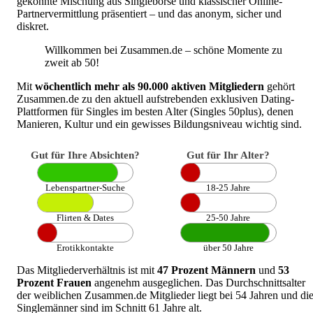
gekonnte Mischung aus Singlebörse und klassischer Online-
Partnervermittlung präsentiert – und das anonym, sicher und
diskret.
Willkommen bei Zusammen.de – schöne Momente zu
zweit ab 50!
Mit
wöchentlich mehr als 90.000 aktiven Mitgliedern
gehört
Zusammen.de zu den aktuell aufstrebenden exklusiven Dating-
Plattformen für Singles im besten Alter (Singles 50plus), denen
Manieren, Kultur und ein gewisses Bildungsniveau wichtig sind.
Gut für Ihre Absichten?
Gut für Ihr Alter?
Lebenspartner-Suche
18-25 Jahre
Flirten & Dates
25-50 Jahre
Erotikkontakte
über 50 Jahre
Das Mitgliederverhältnis ist mit
47 Prozent Männern
und
53
Prozent Frauen
angenehm ausgeglichen. Das Durchschnittsalter
der weiblichen Zusammen.de Mitglieder liegt bei 54 Jahren und di
Singlemänner sind im Schnitt 61 Jahre alt.