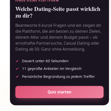
FINDE DEINE PLATTFORM
Welche Dating-Seite passt wirklich
zu dir?
Beantworte 6 kurze Fragen und wir zeigen dir
die Plattform, die am besten zu deinen Zielen,
deinem Alter und deinem Budget passt – ob
ernsthafte Partnersuche, Casual Dating oder
Dating ab 50. Ganz ohne Anmeldung.
Dauert unter 60 Sekunden
11 geprüfte Anbieter im Vergleich
Persönliche Begründung zu jedem Treffer
Quiz starten