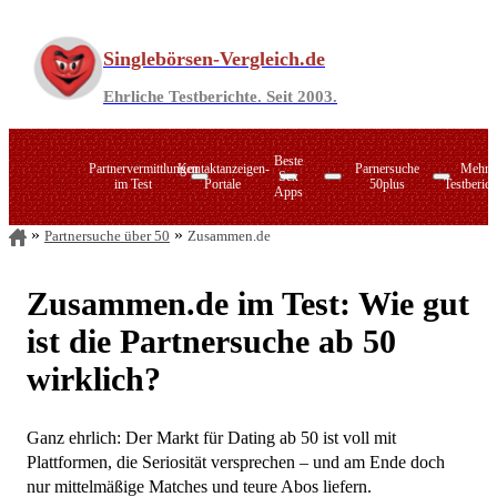
Zum
Inhalt
Singlebörsen-Vergleich.de
springen
Ehrliche Testberichte. Seit 2003.
Beste
Partnervermittlungen
Kontaktanzeigen-
Parnersuche
Mehr
Sex
im Test
Portale
50plus
Testberich
Apps
Partnersuche über 50
Zusammen.de
PARSHIP
LoveScout24
Singlebörsen im Verzeichnis
C-Date
Zusammen.de
Zusammen.de im Test: Wie gut
ElitePartner
Zweisam.de
Joyclub
Zweisam.de
ist die Partnersuche ab 50
LemonSwan
Datingcafe.de
50plus-Treff
C
Singlebörsen für Ihre Region
wirklich?
Sexkontakt-Portale
Die Marktführer im direkten Vergleich
Seitensprung-Agenturen
Ganz ehrlich: Der Markt für Dating ab 50 ist voll mit
Plattformen, die Seriosität versprechen – und am Ende doch
Online-Swingerclubs
nur mittelmäßige Matches und teure Abos liefern.