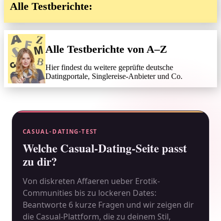
Alle Testberichte:
Alle Testberichte von A–Z
Hier findest du weitere geprüfte deutsche
Datingportale, Singlereise-Anbieter und Co.
CASUAL-DATING-TEST
Welche Casual-Dating-Seite passt
zu dir?
Von diskreten Affaeren ueber Erotik-
Communities bis zu lockeren Dates:
Beantworte 6 kurze Fragen und wir zeigen dir
die Casual-Plattform, die zu deinem Stil,