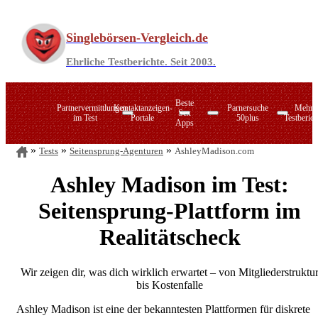
Zum
Inhalt
Singlebörsen-Vergleich.de
springen
Ehrliche Testberichte. Seit 2003.
Beste
Partnervermittlungen
Kontaktanzeigen-
Parnersuche
Mehr
Sex
im Test
Portale
50plus
Testberich
Apps
Tests
Seitensprung-Agenturen
AshleyMadison.com
PARSHIP
LoveScout24
Singlebörsen im Verzeichnis
C-Date
Zusammen.de
Ashley Madison im Test:
ElitePartner
Zweisam.de
Joyclub
Zweisam.de
Seitensprung-Plattform im
LemonSwan
Datingcafe.de
50plus-Treff
C
Singlebörsen für Ihre Region
Realitätscheck
Sexkontakt-Portale
Wir zeigen dir, was dich wirklich erwartet – von Mitgliederstruktu
Die Marktführer im direkten Vergleich
Seitensprung-Agenturen
bis Kostenfalle
Online-Swingerclubs
Ashley Madison ist eine der bekanntesten Plattformen für diskrete