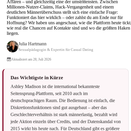
Cougar Dating: Nischen, Ti
Affären – und gleichzeitig eine der umstrittensten. Zwischen
Millionen-Nutzer-Claims, Hack-Vergangenheit und einem
deutlichen Männerüberschuss stellt sich eine einfache Frage:
S
Funktioniert das hier wirklich – oder zahlst du am Ende nur für
Hoffnung? Wir haben uns angeschaut, wie die Plattform heute tickt
wie real die Chancen auf Kontakte sind und wo die größten Haken
liegen.
Julia Hartmann
Sexualpädagogin & Expertin für Casual Dating
Aktualisiert am 28, Juli 2026
Das Wichtigste in Kürze
Ashley Madison ist die international bekannteste
Seitensprung-Plattform, seit 2010 auch im
deutschsprachigen Raum. Die Bedienung ist einfach, die
Diskretionsfunktionen sind gut ausgebaut – aber das
Geschlechterverhältnis ist stark männerlastig, bezahlt wird
jede Aktion einzeln über Credits, und der Datenskandal von
2015 wirkt bis heute nach. Für Deutschland gibt es größere