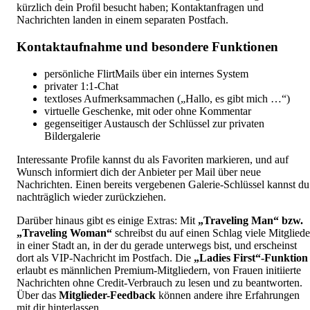
kürzlich dein Profil besucht haben; Kontaktanfragen und
Nachrichten landen in einem separaten Postfach.
Kontaktaufnahme und besondere Funktionen
persönliche FlirtMails über ein internes System
privater 1:1-Chat
textloses Aufmerksammachen („Hallo, es gibt mich …“)
virtuelle Geschenke, mit oder ohne Kommentar
gegenseitiger Austausch der Schlüssel zur privaten
Bildergalerie
Interessante Profile kannst du als Favoriten markieren, und auf
Wunsch informiert dich der Anbieter per Mail über neue
Nachrichten. Einen bereits vergebenen Galerie-Schlüssel kannst du
nachträglich wieder zurückziehen.
Darüber hinaus gibt es einige Extras: Mit
„Traveling Man“ bzw.
„Traveling Woman“
schreibst du auf einen Schlag viele Mitgliede
in einer Stadt an, in der du gerade unterwegs bist, und erscheinst
dort als VIP-Nachricht im Postfach. Die
„Ladies First“-Funktion
erlaubt es männlichen Premium-Mitgliedern, von Frauen initiierte
Nachrichten ohne Credit-Verbrauch zu lesen und zu beantworten.
Über das
Mitglieder-Feedback
können andere ihre Erfahrungen
mit dir hinterlassen.