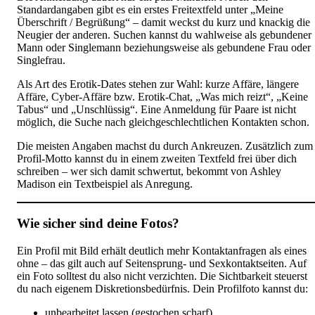
Standardangaben gibt es ein erstes Freitextfeld unter „Meine
Überschrift / Begrüßung“ – damit weckst du kurz und knackig die
Neugier der anderen. Suchen kannst du wahlweise als gebundener
Mann oder Singlemann beziehungsweise als gebundene Frau oder
Singlefrau.
Als Art des Erotik-Dates stehen zur Wahl: kurze Affäre, längere
Affäre, Cyber-Affäre bzw. Erotik-Chat, „Was mich reizt“, „Keine
Tabus“ und „Unschlüssig“. Eine Anmeldung für Paare ist nicht
möglich, die Suche nach gleichgeschlechtlichen Kontakten schon.
Die meisten Angaben machst du durch Ankreuzen. Zusätzlich zum
Profil-Motto kannst du in einem zweiten Textfeld frei über dich
schreiben – wer sich damit schwertut, bekommt von Ashley
Madison ein Textbeispiel als Anregung.
Wie sicher sind deine Fotos?
Ein Profil mit Bild erhält deutlich mehr Kontaktanfragen als eines
ohne – das gilt auch auf Seitensprung- und Sexkontaktseiten. Auf
ein Foto solltest du also nicht verzichten. Die Sichtbarkeit steuerst
du nach eigenem Diskretionsbedürfnis. Dein Profilfoto kannst du:
unbearbeitet lassen (gestochen scharf)