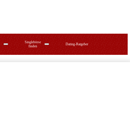
Singlebörse
Dating-Ratgeber
finden
erzeichnis
ting-Apps
plus-Singlebörsen
ats für Singles
hre Region
ugar Dating: Nischen, Tipps & Top-Plattformen
teuropa-Partnervermittlung