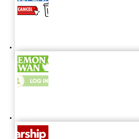
ElitePartner
Login 2026: So kannst du dich einlogg
ElitePartner
kündigen & Profil löschen 2026: So ge