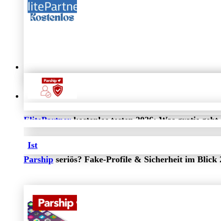
Parship
oder
ElitePartner
: Was ist besser? 2026
ElitePartner
kostenlos testen 2026: Was gratis geht
Ist
Parship
seriös? Fake-Profile & Sicherheit im Blick