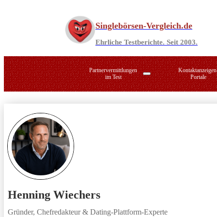
Zum
Inhalt
Singlebörsen-Vergleich.de
springen
Ehrliche Testberichte. Seit 2003.
Partnervermittlungen
Kontaktanzeigen
im Test
Portale
PARSHIP
LoveS
ElitePartner
Zweis
LemonSwan
Dating
Die Marktführer im direkten Vergleich
Henning Wiechers
Gründer, Chefredakteur & Dating-Plattform-Experte