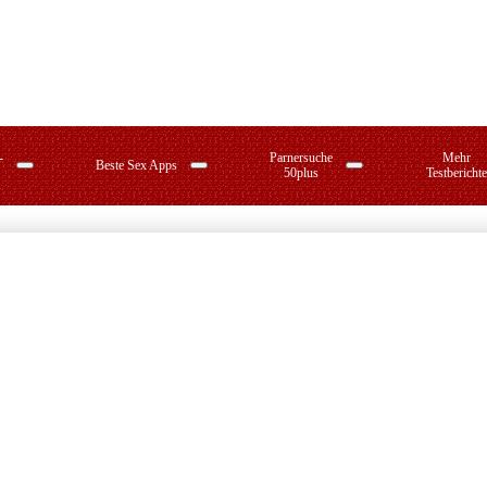
-
Parnersuche
Mehr
Beste Sex Apps
50plus
Testberichte
cout24
C-Date
Zusammen.de
Singlebörsen im V
Da
am.de
Joyclub
Zweisam.de
50
cafe.de
50plus-Treff
Ch
Singlebörsen für I
Sexkontakt-Portale
Seitensprung-Agenturen
Co
Online-Swingerclubs
Os
Cougar Dating: Nischen, Tipps & Top-Plattformen