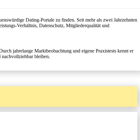
nglereisen & Swingerreisen
auenswürdige Dating-Portale zu finden. Seit mehr als zwei Jahrzehnten
eeddating-/Blinddate-Events
istungs-Verhältnis, Datenschutz, Mitgliederqualität und
 Durch jahrelange Marktbeobachtung und eigene Praxistests kennt er
 nachvollziehbar bleiben.