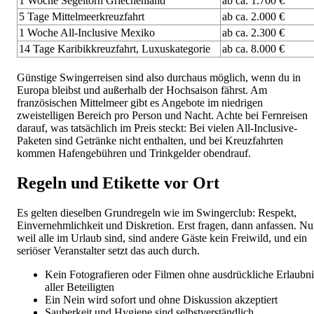
1 Woche Segeltörn Griechenland
ab ca. 1.700 €
5 Tage Mittelmeerkreuzfahrt
ab ca. 2.000 €
1 Woche All-Inclusive Mexiko
ab ca. 2.300 €
14 Tage Karibikkreuzfahrt, Luxuskategorie
ab ca. 8.000 €
Günstige Swingerreisen sind also durchaus möglich, wenn du in
Europa bleibst und außerhalb der Hochsaison fährst. Am
französischen Mittelmeer gibt es Angebote im niedrigen
zweistelligen Bereich pro Person und Nacht. Achte bei Fernreisen
darauf, was tatsächlich im Preis steckt: Bei vielen All-Inclusive-
Paketen sind Getränke nicht enthalten, und bei Kreuzfahrten
kommen Hafengebühren und Trinkgelder obendrauf.
Regeln und Etikette vor Ort
Es gelten dieselben Grundregeln wie im Swingerclub: Respekt,
Einvernehmlichkeit und Diskretion. Erst fragen, dann anfassen. Nu
weil alle im Urlaub sind, sind andere Gäste kein Freiwild, und ein
seriöser Veranstalter setzt das auch durch.
Kein Fotografieren oder Filmen ohne ausdrückliche Erlaubni
aller Beteiligten
Ein Nein wird sofort und ohne Diskussion akzeptiert
Sauberkeit und Hygiene sind selbstverständlich