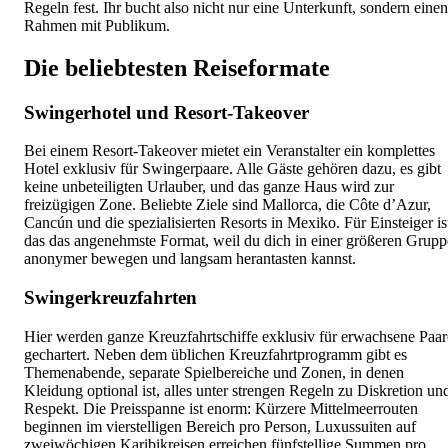
Regeln fest. Ihr bucht also nicht nur eine Unterkunft, sondern einen
Rahmen mit Publikum.
Die beliebtesten Reiseformate
Swingerhotel und Resort-Takeover
Bei einem Resort-Takeover mietet ein Veranstalter ein komplettes
Hotel exklusiv für Swingerpaare. Alle Gäste gehören dazu, es gibt
keine unbeteiligten Urlauber, und das ganze Haus wird zur
freizügigen Zone. Beliebte Ziele sind Mallorca, die Côte d’Azur,
Cancún und die spezialisierten Resorts in Mexiko. Für Einsteiger is
das das angenehmste Format, weil du dich in einer größeren Grupp
anonymer bewegen und langsam herantasten kannst.
Swingerkreuzfahrten
Hier werden ganze Kreuzfahrtschiffe exklusiv für erwachsene Paar
gechartert. Neben dem üblichen Kreuzfahrtprogramm gibt es
Themenabende, separate Spielbereiche und Zonen, in denen
Kleidung optional ist, alles unter strengen Regeln zu Diskretion un
Respekt. Die Preisspanne ist enorm: Kürzere Mittelmeerrouten
beginnen im vierstelligen Bereich pro Person, Luxussuiten auf
zweiwöchigen Karibikreisen erreichen fünfstellige Summen pro