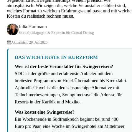
Segeltörn zu acht liegen allerdings Welten, preislich wie
Cougar Dating: Nischen, Ti
atmosphärisch. Wir zeigen dir, welche Veranstalter etabliert sind,
welches Format zu welchem Erfahrungsstand passt und mit welche
S
Kosten du realistisch rechnen musst.
Julia Hartmann
Sexualpädagogin & Expertin für Casual Dating
Aktualisiert: 29, Juli 2026
DAS WICHTIGSTE IN KURZFORM
Wer ist der beste Veranstalter für Swingerreisen?
SDC ist der größte und erfahrenste Anbieter mit dem
breitesten Programm von Hotel-Übernahmen bis Kreuzfahrt.
AphroditeTravel ist die deutschsprachige Alternative mit
Teilnehmerbewertungen, Swingtimetravel die Adresse für
Resorts in der Karibik und Mexiko.
Was kostet eine Swingerreise?
Ein Wochenende in Südfrankreich beginnt bei rund 400
Euro pro Paar, eine Woche im Swingerhotel am Mittelmeer