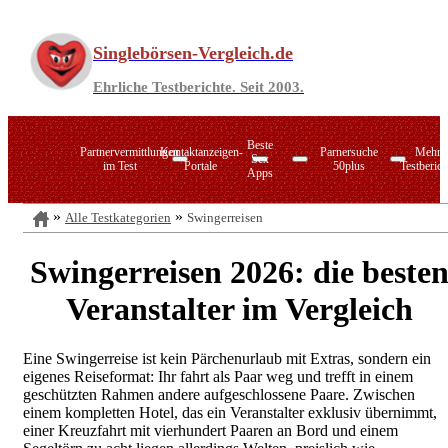
Zum
Inhalt
Singlebörsen-Vergleich.de
springen
Ehrliche Testberichte. Seit 2003.
Beste
Partnervermittlungen
Kontaktanzeigen-
Parnersuche
Mehr
Sex
im Test
Portale
50plus
Testberich
Apps
Alle Testkategorien
Swingerreisen
PARSHIP
LoveScout24
Singlebörsen im Verzeichnis
C-Date
Zusammen.de
Swingerreisen 2026: die beste
ElitePartner
Zweisam.de
Joyclub
Zweisam.de
Veranstalter im Vergleich
LemonSwan
Datingcafe.de
50plus-Treff
C
Singlebörsen für Ihre Region
Sexkontakt-Portale
Eine Swingerreise ist kein Pärchenurlaub mit Extras, sondern ein
eigenes Reiseformat: Ihr fahrt als Paar weg und trefft in einem
Die Marktführer im direkten Vergleich
Seitensprung-Agenturen
geschützten Rahmen andere aufgeschlossene Paare. Zwischen
einem kompletten Hotel, das ein Veranstalter exklusiv übernimmt,
Online-Swingerclubs
einer Kreuzfahrt mit vierhundert Paaren an Bord und einem