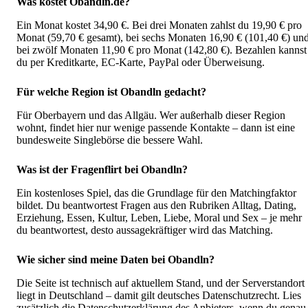
Was kostet Obandln.de?
Ein Monat kostet 34,90 €. Bei drei Monaten zahlst du 19,90 € pro
Monat (59,70 € gesamt), bei sechs Monaten 16,90 € (101,40 €) un
bei zwölf Monaten 11,90 € pro Monat (142,80 €). Bezahlen kannst
du per Kreditkarte, EC-Karte, PayPal oder Überweisung.
Für welche Region ist Obandln gedacht?
Für Oberbayern und das Allgäu. Wer außerhalb dieser Region
wohnt, findet hier nur wenige passende Kontakte – dann ist eine
bundesweite Singlebörse die bessere Wahl.
Was ist der Fragenflirt bei Obandln?
Ein kostenloses Spiel, das die Grundlage für den Matchingfaktor
bildet. Du beantwortest Fragen aus den Rubriken Alltag, Dating,
Erziehung, Essen, Kultur, Leben, Liebe, Moral und Sex – je mehr
du beantwortest, desto aussagekräftiger wird das Matching.
Wie sicher sind meine Daten bei Obandln?
Die Seite ist technisch auf aktuellem Stand, und der Serverstandort
liegt in Deutschland – damit gilt deutsches Datenschutzrecht. Lies
zusätzlich die Datenschutzerklärung des Anbieters, wenn du genau