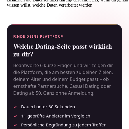
wissen willst, welche Daten verarbeitet werden.
FINDE DEINE PLATTFORM
Welche Dating-Seite passt wirklich
zu dir?
Beantworte 6 kurze Fragen und wir zeigen dir
die Plattform, die am besten zu deinen Zielen,
deinem Alter und deinem Budget passt – ob
ernsthafte Partnersuche, Casual Dating oder
Dating ab 50. Ganz ohne Anmeldung.
Dauert unter 60 Sekunden
11 geprüfte Anbieter im Vergleich
Persönliche Begründung zu jedem Treffer