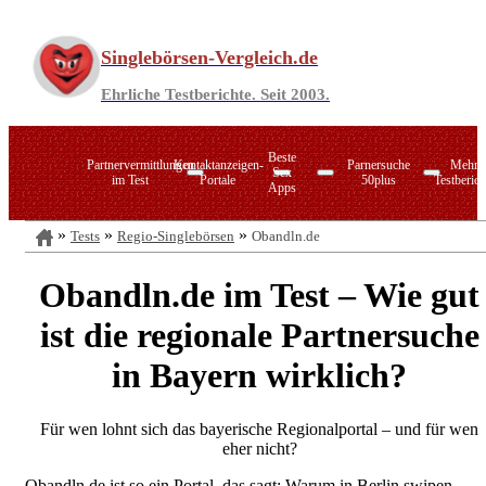
Zum
Inhalt
Singlebörsen-Vergleich.de
springen
Ehrliche Testberichte. Seit 2003.
Beste
Partnervermittlungen
Kontaktanzeigen-
Parnersuche
Mehr
Sex
im Test
Portale
50plus
Testberich
Apps
Tests
Regio-Singlebörsen
Obandln.de
PARSHIP
LoveScout24
Singlebörsen im Verzeichnis
C-Date
Zusammen.de
Obandln.de im Test – Wie gut
ElitePartner
Zweisam.de
Joyclub
Zweisam.de
ist die regionale Partnersuche
LemonSwan
Datingcafe.de
50plus-Treff
C
Singlebörsen für Ihre Region
in Bayern wirklich?
Sexkontakt-Portale
Die Marktführer im direkten Vergleich
Seitensprung-Agenturen
Für wen lohnt sich das bayerische Regionalportal – und für wen
eher nicht?
Online-Swingerclubs
Obandln.de ist so ein Portal, das sagt: Warum in Berlin swipen,