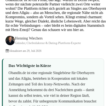
Cougar Dating: Nischen, Ti
wenn der nächste potenzielle Partner vielleicht zwei Orte weiter
wohnt? Die Plattform richtet sich gezielt an Singles aus Oberbayer
S
und dem Allgäu – also an Menschen, die regionale Nähe nicht als
Kompromiss, sondern als Vorteil sehen. Klingt erstmal charmant:
kurze Wege, gleicher Dialekt, ähnliche Lebenswelt. Aber reicht das
für echte Verbindungen – oder bleibt es beim digitalen Stammtisch
mit Herz-Emoji? Genau das schauen wir uns hier an.
Henning Wiechers
Gründer, Chefredakteur & Dating-Plattform-Experte
Aktualisiert am 29, Juli 2026
Das Wichtigste in Kürze
Obandln.de ist eine regionale Singlebörse für Oberbayern
und das Allgäu, betrieben in Kooperation mit lokalen
Zeitungen und Teil des Icony-Netzwerks. Nach der
Anmeldung bekommst du drei Nachrichten gratis – damit
kannst du selbst testen, wie viel in deiner Region läuft,
bevor du zahlst. Für unbegrenzte Kommunikation brauchst